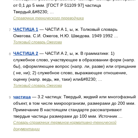
от 0,1 до 5 мкм. [ГОСТ Р 51109 97] частица
Твердый,&#8230; …
Справочник технического переводчика
ЧАСТИЦА 1
— ЧАСТИ А 1, ы, ж. Толковый словарь
7
Ожегова. С.И. Ожегов, Н.Ю. Шведова. 1949 1992 …
Толковый словарь Ожегова
ЧАСТИЦА 2
— ЧАСТИ А 2, ы, ж. В грамматике: 1)
8
служебное слово, участвующее в образовании форм (напр.
бы), оформляющее вопрос (напр. ли, разве) или отрицание
( не, ни); 2) служебное слово, выражающее отношение,
оценку (напр. ведь, же, таки) или&#8230; …
Толковый словарь Ожегова
частица
— 3.2 частица: Твердый, жидкий или многофазный
9
объект, в том числе микроорганизм, размерами до 200 мкм.
Примечание В настоящем стандарте рассматривают
твердые частицы размерами до 100 мкм. Источник …
Словарь-справочник терминов нормативно-технической
документации