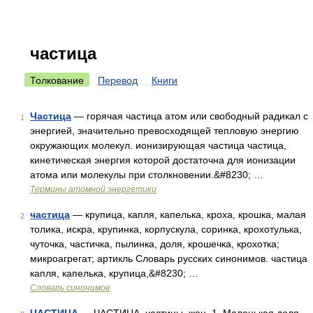
частица
Толкование
Перевод
Книги
Частица
— горячая частица атом или свободный радикал с
1
энергией, значительно превосходящей тепловую энергию
окружающих молекул. ионизирующая частица частица,
кинетическая энергия которой достаточна для ионизации
атома или молекулы при столкновении.&#8230; …
Термины атомной энергетики
частица
— крупица, капля, капелька, кроха, крошка, малая
2
толика, искра, крупинка, корпускула, соринка, крохотулька,
чуточка, частичка, пылинка, доля, крошечка, крохотка;
микроагрегат; артикль Словарь русских синонимов. частица
капля, капелька, крупица,&#8230; …
Словарь синонимов