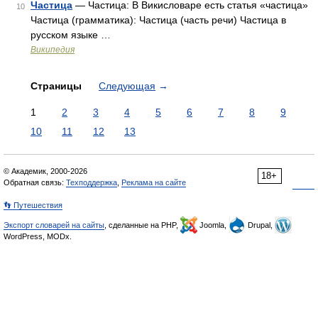
Частица
— Частица: В Викисловаре есть статья «частица»
10
Частица (грамматика): Частица (часть речи) Частица в
русском языке …
Википедия
Страницы
Следующая
→
1
2
3
4
5
6
7
8
9
10
11
12
13
© Академик, 2000-2026
18+
Обратная связь:
Техподдержка
,
Реклама на сайте
👣 Путешествия
Экспорт словарей на сайты
, сделанные на PHP,
Joomla,
Drupal,
WordPress, MODx.