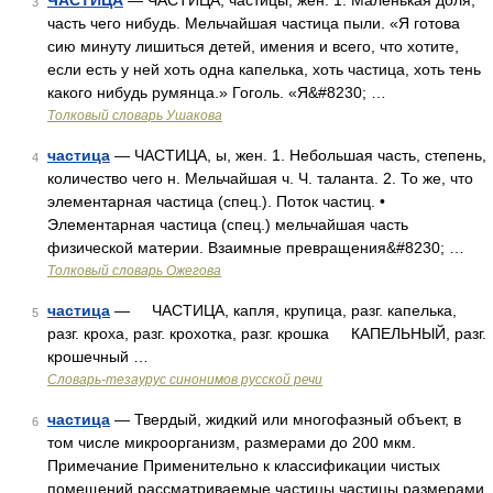
ЧАСТИЦА
— ЧАСТИЦА, частицы, жен. 1. Маленькая доля,
3
часть чего нибудь. Мельчайшая частица пыли. «Я готова
сию минуту лишиться детей, имения и всего, что хотите,
если есть у ней хоть одна капелька, хоть частица, хоть тень
какого нибудь румянца.» Гоголь. «Я&#8230; …
Толковый словарь Ушакова
частица
— ЧАСТИЦА, ы, жен. 1. Небольшая часть, степень,
4
количество чего н. Мельчайшая ч. Ч. таланта. 2. То же, что
элементарная частица (спец.). Поток частиц. •
Элементарная частица (спец.) мельчайшая часть
физической материи. Взаимные превращения&#8230; …
Толковый словарь Ожегова
частица
— ЧАСТИЦА, капля, крупица, разг. капелька,
5
разг. кроха, разг. крохотка, разг. крошка КАПЕЛЬНЫЙ, разг.
крошечный …
Словарь-тезаурус синонимов русской речи
частица
— Твердый, жидкий или многофазный объект, в
6
том числе микроорганизм, размерами до 200 мкм.
Примечание Применительно к классификации чистых
помещений рассматриваемые частицы частицы размерами